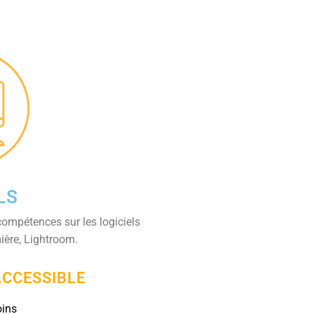
LS
ompétences sur les logiciels
mière, Lightroom.
ACCESSIBLE
oins