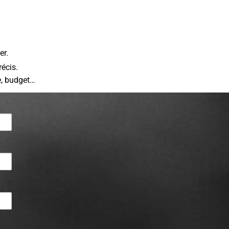
er.
récis.
e, budget…