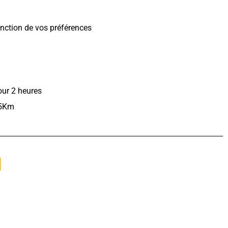
fonction de vos préférences
our 2 heures
25Km
I